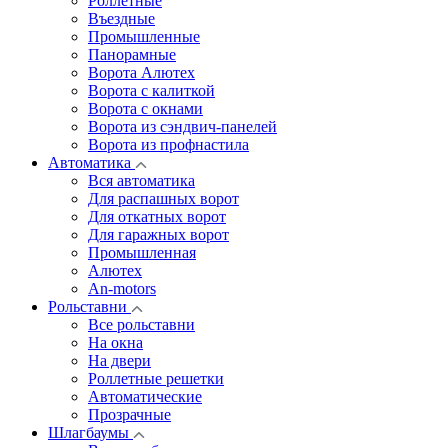
Роллетные
Въездные
Промышленные
Панорамные
Ворота Алютех
Ворота с калиткой
Ворота c окнами
Ворота из сэндвич-панелей
Ворота из профнастила
Автоматика
Вся автоматика
Для распашных ворот
Для откатных ворот
Для гаражных ворот
Промышленная
Алютех
An-motors
Рольставни
Все рольставни
На окна
На двери
Роллетные решетки
Автоматические
Прозрачные
Шлагбаумы