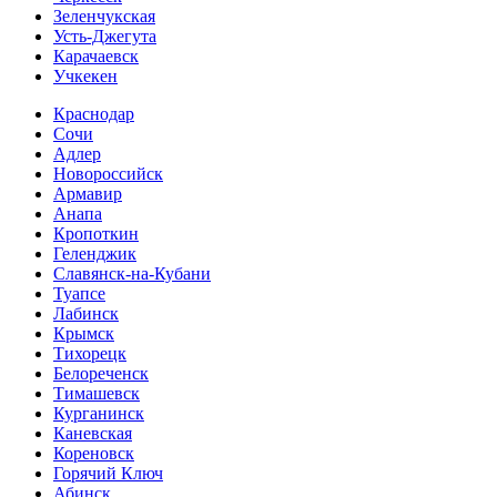
Зеленчукская
Усть-Джегута
Карачаевск
Учкекен
Краснодар
Сочи
Адлер
Новороссийск
Армавир
Анапа
Кропоткин
Геленджик
Славянск-на-Кубани
Туапсе
Лабинск
Крымск
Тихорецк
Белореченск
Тимашевск
Курганинск
Каневская
Кореновск
Горячий Ключ
Абинск