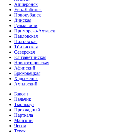
Апшеронск
Усть-Лабинск
Новокубанск
Динская
Гулькевичи
Приморско-Ахтарск
Павловская
Полтавская
Тбилисская
Северская
Елизаветинская
Новотитаровская
Афипский
Брюховецкая
Хадыженск
Ахтырский
Баксан
Нальчик
Тырныауз
Прохладный
Нарткала
Майский
Чегем
Терек