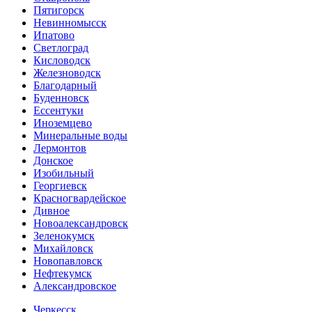
Пятигорск
Невинномысск
Ипатово
Светлоград
Кисловодск
Железноводск
Благодарный
Буденновск
Ессентуки
Иноземцево
Минеральные воды
Лермонтов
Донское
Изобильный
Георгиевск
Красногвардейское
Дивное
Новоалександровск
Зеленокумск
Михайловск
Новопавловск
Нефтекумск
Александровское
Черкесск